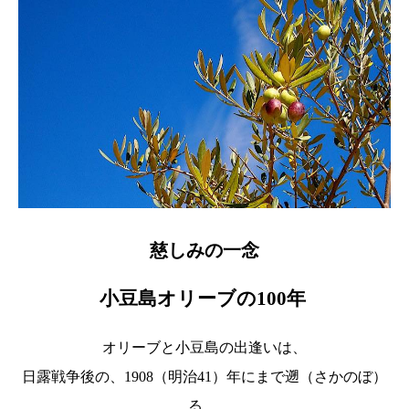
慈しみの一念
小豆島オリーブの100年
オリーブと小豆島の出逢いは、
日露戦争後の、1908（明治41）年にまで遡（さかのぼ）
る。