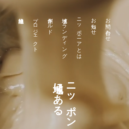
プロジェクト
創作ギルド
地域ブランディング
ニッポニアとは
お知らせ
お問い合わせ
地域物語り
に
ニ
あ
ッ
る
ポ
ン
の