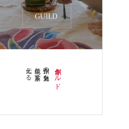
伝える
伝統と革新で
創作の魅力を
創作ギルド