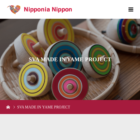
S
V
A
M
A
D
E
I
N
Y
A
M
E
P
R
O
J
E
C
T
SVA MADE IN YAME PROJECT