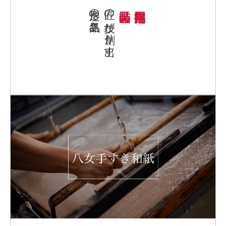
造形の気品さ
匠の技が創り出す